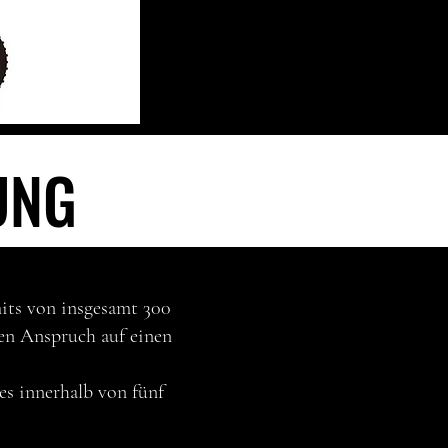
UNG
UNG
its von insgesamt 300
nen Anspruch auf einen
s innerhalb von fünf