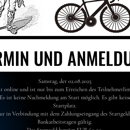
RMIN UND ANMELD
RMIN UND ANMELD
Samstag, der 02.08.2025
 online und ist nur bis zum Erreichen des Teilnehmerlim
 Es ist keine Nachmeldung am Start möglich. Es gibt kei
Startplatz.
ur in Verbindung mit dem Zahlungseingang des Startgelde
Bankarbeitstagen gültig.
Das Startgeld beträgt EUR 60,00.