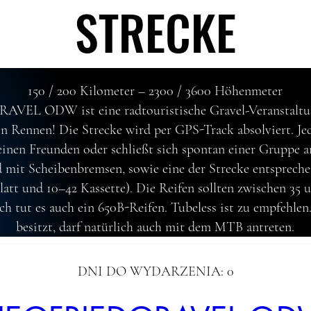
STRECKE
STRECKE
150 / 200 Kilometer ​– 2300 / 3600 Höhenmeter
EL ODW ist eine radtouristische Gravel-Veranstaltung
in Rennen! Die Strecke wird per GPS-Track absolviert. Jede
einen Freunden oder schließt sich spontan einer Gruppe a
 mit Scheibenbremsen, sowie eine der Strecke entspreche
Blatt und 10–42 Kassette). Die Reifen sollten zwischen 35
lich tut es auch ein 650B-Reifen. Tubeless ist zu empfehle
besitzt, darf natürlich auch mit dem MTB antreten.
DNI DO WYDARZENIA: 0