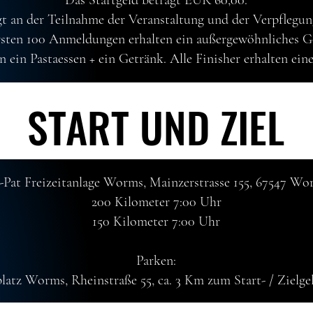
gt an der Teilnahme der Veranstaltung und der Verpflegun
rsten 100 Anmeldungen erhalten ein außergewöhnliches G
en ein Pastaessen + ein Getränk. Alle Finisher erhalten ein
START UND ZIEL
START UND ZIEL
-Pat Freizeitanlage Worms, Mainzerstrasse 155, 67547 Wo
200 Kilometer 7:00 Uhr
150 Kilometer 7:00 Uhr
Parken:
platz Worms, Rheinstraße 55, ca. 3 Km zum Start- / Zielge