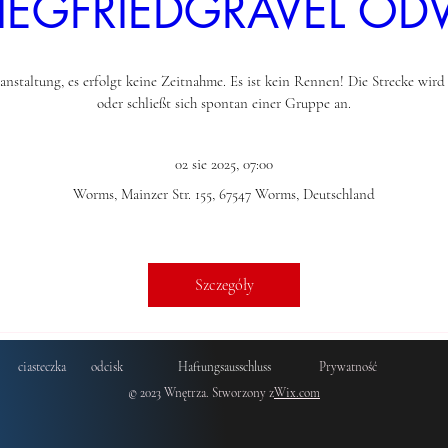
IEGFRIEDGRAVEL O
tung, es erfolgt keine Zeitnahme. Es ist kein Rennen! Die Strecke wird per
oder schließt sich spontan einer Gruppe an.
02 sie 2025, 07:00
Worms
, 
Mainzer Str. 155, 67547 Worms, Deutschland
Szczegóły
ciasteczka
odcisk
Haftungsausschluss
Prywatność
© 2023 Wnętrza. Stworzony z
Wix.com