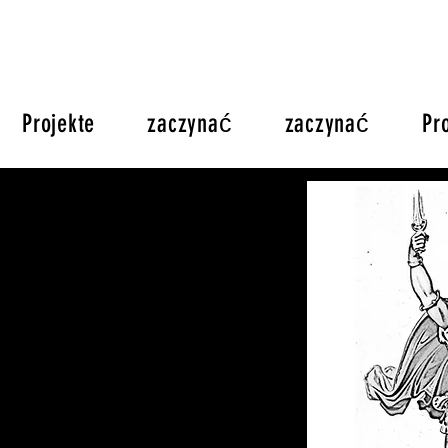
Projekte
zaczynać
zaczynać
Pr