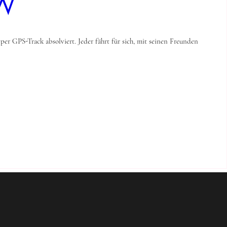
DW
 GPS-Track absolviert. Jeder fährt für sich, mit seinen Freunden 