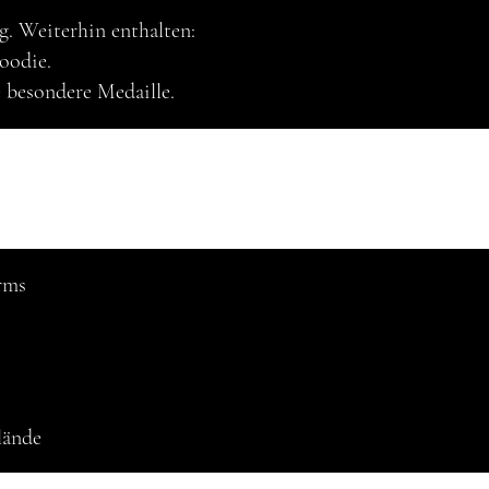
g. Weiterhin enthalten:
oodie.
e besondere Medaille.
rms
lände