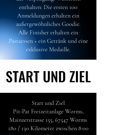
enthalten: Die ersten 100
Anmeldungen erhalten ein
außergewöhnliches Goodie.
Alle Finisher erhalten ein
Pastaessen + ein Getränk und eine
exklusive Medaille.
START UND ZIEL
START UND ZIEL
Start und Ziel
Pit-Pat Freizeitanlage Worms,
Mainzerstrasse 155, 67547 Worms
180 / 130 Kilometer zwischen 8:00