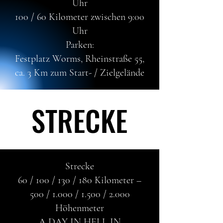
Uhr
100 / 60 Kilometer zwischen 9:00
Uhr
Parken:
Festplatz Worms, Rheinstraße 55,
ca. 3 Km zum Start- / Zielgelände
STRECKE
STRECKE
Strecke
60 / 100 / 130 / 180 Kilometer ​–
500 / 1.000 / 1.500 / 2.000
Höhenmeter
A DAY IN HELL IN