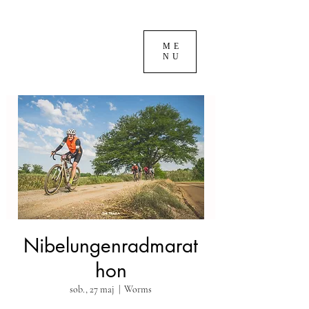
ME
NU
Nibelungenradmarat
hon
sob., 27 maj
  |  
Worms