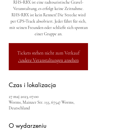
RHS-RBX ist eine radtouristische Gravel-
Veranstaltung, es erfolgt keine Zeitnahme.
RHS-RBX ist kein Rennen! Die Strecke wird
per GPS-Track absolviert. Jeder fährt für sich,
mit seinen Freunden oder schließt sich spontan
einer Gruppe an.
Tickets stehen nicht zum Verkauf
Andere Veranstaltungen ansehen
Czas i lokalizacja
27 maj 2023, 07:00
Worms, Mainzer Str. 155, 67547 Worms,
Deutschland
O wydarzeniu