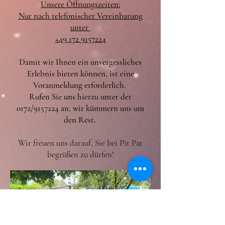
Unsere Öffnungszeiten:
​Nur nach telefonischer Vereinbarung
unter
​+49
172 9157224
Damit wir Ihnen ein unvergessliches
Erlebnis bieten können, ist eine
Voranmeldung erforderlich.
Rufen Sie uns hierzu unter der
0172/9157224 an, wir kümmern uns um
den Rest.
Wir freuen uns darauf, Sie bei Pit Pat
begrüßen zu dürfen!