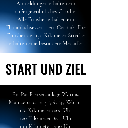
Anmeldungen erhalten ein
außergewöhnliches Goodie.
Alle Finisher erhalten ein
Flammlachsessen + ein Getränk. Die
Finisher der 150 Kilometer Strecke
erhalten eine besondere Medaille.
START UND ZIEL
START UND ZIEL
Pit-Pat Freizeitanlage Worms,
Mainzerstrasse 155, 67547 Worms
150 Kilometer 8:00 Uhr
120 Kilometer 8:30 Uhr
100 Kilometer 9:00 Uhr