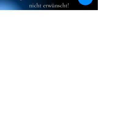
nicht erwünscht!
Teilnehmerlimit 100.
NUR NOCH 0 TAGE BIS ZUM
EVENT
Dirty 
Palatinate 200
Dirty Palatinate – 200 Meilen (320 Km) Gravel, 
Staub und grenzenlose Freiheit

Weite Schotterwege, fordernde Anstiege, Staub in 
der Luft und das Gefühl von purer Abenteuerlust 
