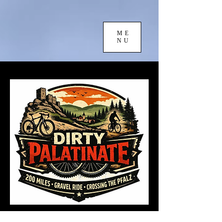
ME
NU