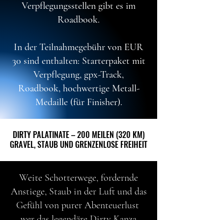
Verpflegungsstellen gibt es im
Roadbook.
In der Teilnahmegebühr von EUR
30 sind enthalten: Starterpaket mit
Verpflegung, gpx-Track,
Roadbook, hochwertige Metall-
Medaille (für Finisher).
DIRTY PALATINATE – 200 MEILEN (320 KM)
DIRTY PALATINATE – 200 MEILEN (320 KM)
GRAVEL, STAUB UND GRENZENLOSE FREIHEIT
GRAVEL, STAUB UND GRENZENLOSE FREIHEIT
Weite Schotterwege, fordernde
Anstiege, Staub in der Luft und das
Gefühl von purer Abenteuerlust
wer das legendäre Dirty Kanza