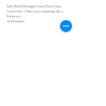
Early Bird Nibelungen Gravel Deal Ticket 
Gravel Serie 1 Paket 2025 vergünstigt alle 4 
Events 50 €
im Dezember
Share this event
cookies
imprint
Haftungsausschluss
privacy